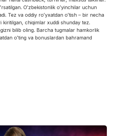
rsatilgan. Oʻzbekistonlik oʻyinchilar uchun
i. Tez va oddiy roʻyxatdan oʻtish – bir necha
 kiritilgan, chiqimlar xuddi shunday tez.
ringizni bilib oling. Barcha tugmalar hamkorlik
ʻyxatdan oʻting va bonuslardan bahramand