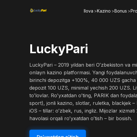
Ilova
>
Kazino
>
Bonus
>
Pr
LuckyPari
LuckyPari – 2019 yildan beri Oʻzbekiston va mi
onlayn kazino platformasi. Yangi foydalanuv
birinchi depozitga +100%, 40 000 UZS gacha (
depozit 100 UZS, minimal yechish 200 UZS. Lits
toʻlovlar. Roʻyxatdan oʻting, PARIK dan foydala
sport), jonli kazino, slotlar, ruletka, blackjek
iOS – tillar: oʻzbek, rus, ingliz. Mijozlar xizmat
havolasi orqali roʻyxatdan oʻtish – bir bosish.