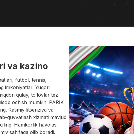
ri va kazino
tlari, futbol, tennis,
g imkoniyatlar. Yuqori
 miqdori qulay, toʻlovlar tez
a hisob ochish mumkin. PARIK
ng. Rasmiy litsenziya va
lab-quvvatlash xizmati mavjud.
 qiling. Hamkorlik havolasi
smiy sahifaga olib boradi.