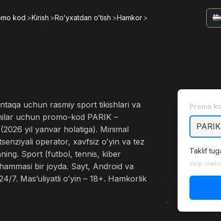
omo kod
>
Kirish
>
Roʻyxatdan oʻtish
>
Hamkor
>
ntaqa uchun rasmiy sport tikishlari va
Promo k
chilar uchun promo-kod PARIK –
2026 yil yanvar holatiga). Minimal
enziyali operator, xavfsiz oʻyin va tez
Taklif tug
ning. Sport (futbol, tennis, kiber
Vaqt chekla
 – hammasi bir joyda. Sayt, Android va
i 24/7. Mas’uliyatli oʻyin – 18+. Hamkorlik