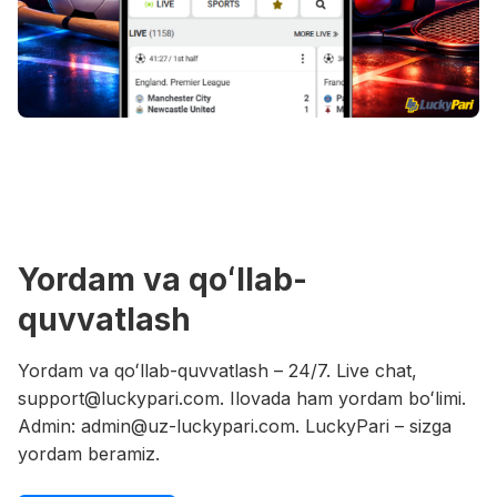
Yordam va qoʻllab-
quvvatlash
Yordam va qoʻllab-quvvatlash – 24/7. Live chat,
support@luckypari.com
. Ilovada ham yordam boʻlimi.
Admin:
admin@uz-luckypari.com
. LuckyPari – sizga
yordam beramiz.