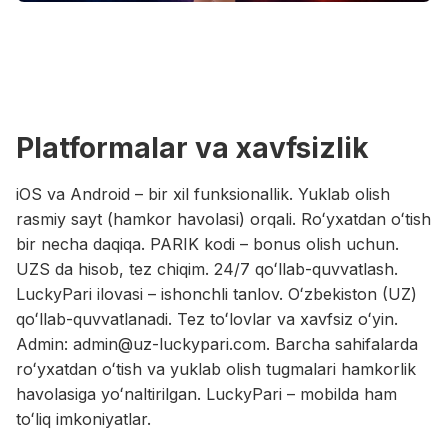
Platformalar va xavfsizlik
iOS va Android – bir xil funksionallik. Yuklab olish
rasmiy sayt (hamkor havolasi) orqali. Roʻyxatdan oʻtish
bir necha daqiqa. PARIK kodi – bonus olish uchun.
UZS da hisob, tez chiqim. 24/7 qoʻllab-quvvatlash.
LuckyPari ilovasi – ishonchli tanlov. Oʻzbekiston (UZ)
qoʻllab-quvvatlanadi. Tez toʻlovlar va xavfsiz oʻyin.
Admin:
admin@uz-luckypari.com
. Barcha sahifalarda
roʻyxatdan oʻtish va yuklab olish tugmalari hamkorlik
havolasiga yoʻnaltirilgan. LuckyPari – mobilda ham
toʻliq imkoniyatlar.