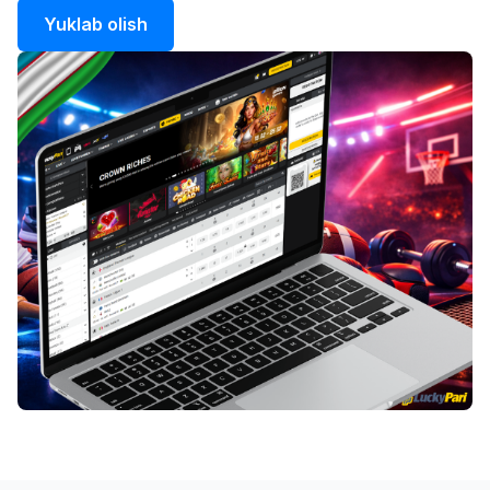
Yuklab olish