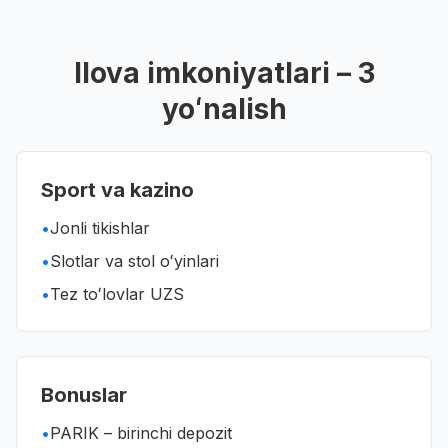
Ilova imkoniyatlari – 3
yoʻnalish
Sport va kazino
•
Jonli tikishlar
•
Slotlar va stol oʻyinlari
•
Tez toʻlovlar UZS
Bonuslar
•
PARIK – birinchi depozit