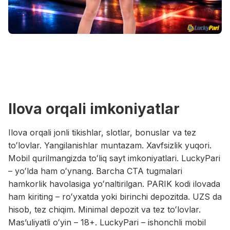
Ilova orqali imkoniyatlar
Ilova orqali jonli tikishlar, slotlar, bonuslar va tez
toʻlovlar. Yangilanishlar muntazam. Xavfsizlik yuqori.
Mobil qurilmangizda toʻliq sayt imkoniyatlari. LuckyPari
– yoʻlda ham oʻynang. Barcha CTA tugmalari
hamkorlik havolasiga yoʻnaltirilgan. PARIK kodi ilovada
ham kiriting – roʻyxatda yoki birinchi depozitda. UZS da
hisob, tez chiqim. Minimal depozit va tez toʻlovlar.
Mas’uliyatli oʻyin – 18+. LuckyPari – ishonchli mobil