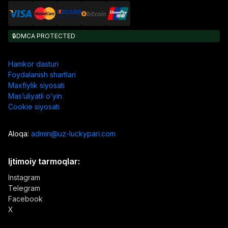
🔒
DMCA PROTECTED
Hamkor dasturi
Foydalanish shartlari
Maxfiylik siyosati
Mas’uliyatli oʻyin
Cookie siyosati
Aloqa:
admin@uz-luckypari.com
Ijtimoiy tarmoqlar:
Instagram
Telegram
Facebook
X