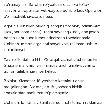
soʻramaymiz. Barcha roʻyxatdan oʻtish va toʻlov
jarayonlari operator veb-saytida boʻlib oʻtadi. Operator
oʻz maxfiylik siyosatiga ega.
Agar siz biz bilan aloqa qilsangiz (masalan,
admin@uz-
luckypari.com
orqali), faqat savolingiz boʻyicha javob
berish uchun maʼlumotlaringizdan foydalanamiz.
Uchinchi tomonlarga sotilmaydi yoki reklama uchun
ishlatilmaydi.
Xavfsizlik. Sahifa HTTPS orqali xizmat qilishi mumkin.
Shaxsiy maʼlumotlarni himoya qilish amaliyotlarimiz
qonun talablariga mos keladi.
Bolalar. Xizmatlar 18 yoshdan kattalar uchun
moʻljallangan. Biz ataylab 18 yoshdan kichik
shaxslardan maʼlumot toʻplamaymiz.
Uchinchi tomonlar. Sahifada uchinchi tomon reklamasi