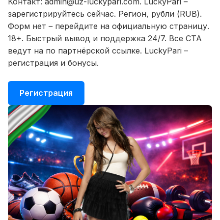
Контакт:
admin@uz-luckypari.com
. LuckyPari –
зарегистрируйтесь сейчас. Регион, рубли (RUB).
Форм нет – перейдите на официальную страницу.
18+. Быстрый вывод и поддержка 24/7. Все CTA
ведут на по партнёрской ссылке. LuckyPari –
регистрация и бонусы.
Регистрация