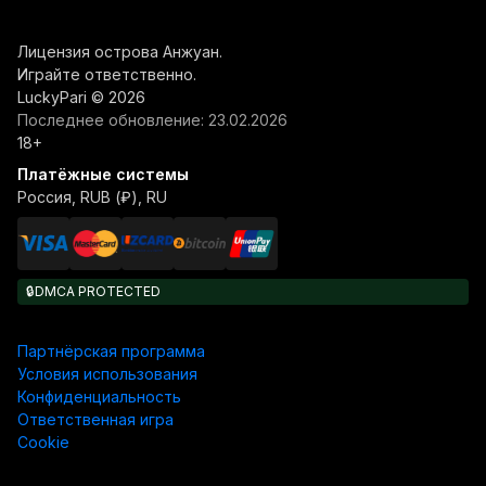
Лицензия острова Анжуан.
Играйте ответственно.
LuckyPari © 2026
Последнее обновление:
23.02.2026
18+
Платёжные системы
Россия, RUB (₽), RU
🔒
DMCA PROTECTED
Партнёрская программа
Условия использования
Конфиденциальность
Ответственная игра
Cookie