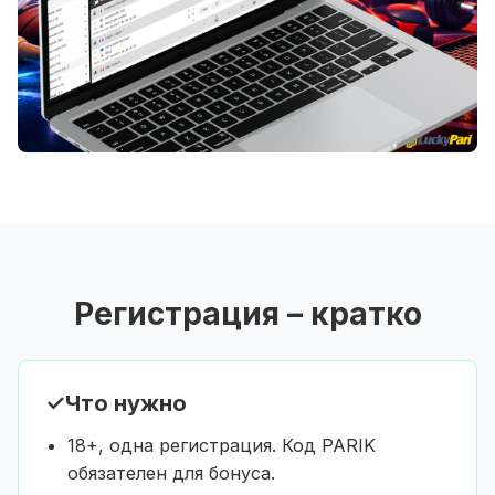
Регистрация – кратко
✓
Что нужно
18+, одна регистрация. Код PARIK
обязателен для бонуса.