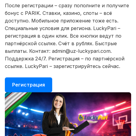
После регистрации – сразу пополните и получите
бонус с PARIK. Ставки, казино, слоты – всё
доступно. Мобильное приложение тоже есть.
Специальные условия для региона. LuckyPari –
регистрация в один клик. Все кнопки ведут по
партнёрской ссылке. Счёт в рублях. Быстрые
выплаты. Контакт:
admin@uz-luckypari.com
.
Поддержка 24/7. Регистрация – по партнёрской
ссылке. LuckyPari – зарегистрируйтесь сейчас.
Регистрация