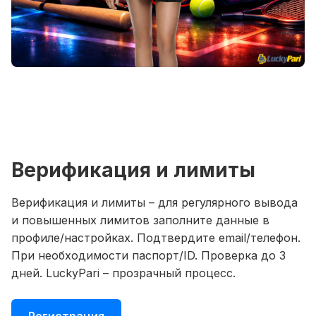
Верификация и лимиты
Верификация и лимиты – для регулярного вывода
и повышенных лимитов заполните данные в
профиле/настройках. Подтвердите email/телефон.
При необходимости паспорт/ID. Проверка до 3
дней. LuckyPari – прозрачный процесс.
Регистрация