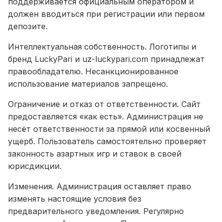
поддерживается официальным оператором и
должен вводиться при регистрации или первом
депозите.
Интеллектуальная собственность. Логотипы и
бренд LuckyPari и uz-luckypari.com принадлежат
правообладателю. Несанкционированное
использование материалов запрещено.
Ограничение и отказ от ответственности. Сайт
предоставляется «как есть». Администрация не
несёт ответственности за прямой или косвенный
ущерб. Пользователь самостоятельно проверяет
законность азартных игр и ставок в своей
юрисдикции.
Изменения. Администрация оставляет право
изменять настоящие условия без
предварительного уведомления. Регулярно