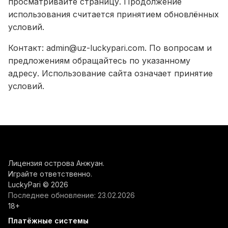
просматривайте страницу. Продолжение
использования считается принятием обновлённых
условий.
Контакт:
admin@uz-luckypari.com
. По вопросам и
предложениям обращайтесь по указанному
адресу. Использование сайта означает принятие
условий.
Лицензия острова Анжуан.
Играйте ответственно.
LuckyPari © 2026
Последнее обновление:
23.02.2026
18+
Платёжные системы